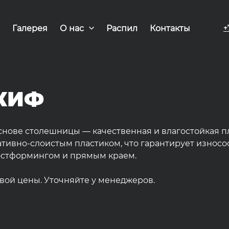
Галерея
О нас
Распил
Контакты
+
КИФ
снове столешницы — качественная и влагостойкая п
ивно-слоистым пластиком, что гарантирует износос
постформингом и прямым краем.
овой цены. Уточняйте у менеджеров.