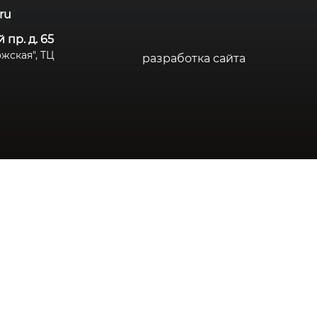
.ru
 пр. д. 65
дожская", ТЦ
разработка сайта